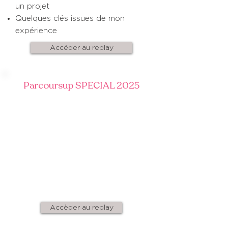
un projet
Quelques clés issues de mon
expérience
Accéder au replay
Parcoursup SPECIAL 2025
Découvrir la base de données
Savoir décoder la Fiche Formation
Parcoursup
Découvrir les nouveautés 2025 avec
les données statistiques sur les admis
des années précédentes
Accèder au replay