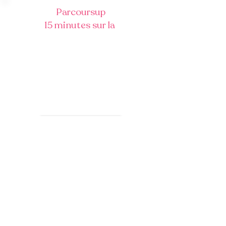
Parcoursup
15 minutes sur la
Lettre de motivation
Comment la structurer ?
Comment la rendre percutante ?
Quels sont les éléments
indispensables ?
Accèder au replay