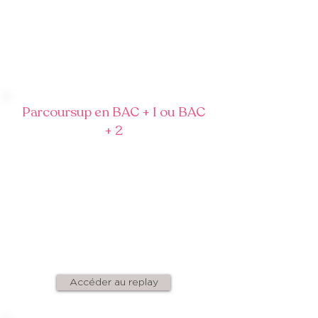
Parcoursup en BAC + 1 ou BAC
+ 2
Quelles sont les spécificités de la
candidature en Bac + 1 ou Bac + 2
Comment remplir mon dossier pour
optimiser mes chances
Découvrir la fiche de suivi
Parcoursup
Accéder au replay