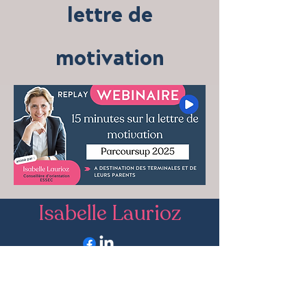
lettre de
motivation
Isabelle Laurioz
w
www.isabellelaurioz.fr